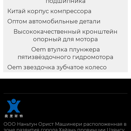
подшипника
Китай корпус компрессора
Оптом автомобильные детали
Высококачественный кронштейн
опорный для мотора
Oem втулка плунжера
пятизвёздочного гидромотора
Oem звездочка зубчатое колесо
ООО Наньтун Орист Машинери расположенная в
зоне развития города Хайань провинции Цзянсу,