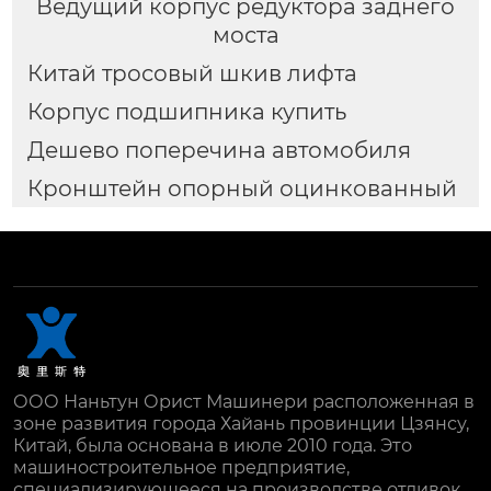
Ведущий корпус редуктора заднего
моста
Китай тросовый шкив лифта
Корпус подшипника купить
Дешево поперечина автомобиля
Кронштейн опорный оцинкованный
ООО Наньтун Орист Машинери расположенная в
зоне развития города Хайань провинции Цзянсу,
Китай, была основана в июле 2010 года. Это
машиностроительное предприятие,
специализирующееся на производстве отливок