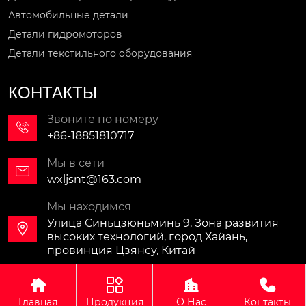
Автомобильные детали
Детали гидромоторов
Детали текстильного оборудования
КОНТАКТЫ
Звоните по номеру

+86-18851810717
Мы в сети

wxljsnt@163.com
Мы находимся
Улица Синьцзюньминь 9, Зона развития

высоких технологий, город Хайань,
провинция Цзянсу, Китай




Авторское право©ООО Наньтун Орист Машинери
Главная
Продукция
О Нас
Контакты