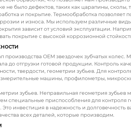
е не было дефектов, таких как царапины, сколы,
ботка и покрытие. Термообработка позволяет по
оррозии и износа. Мы используем различные вид
крытия зависит от условий эксплуатации. Наприм
вать покрытие с высокой коррозионной стойкост
жности
тап производства
ОЕМ звездочек зубчатых колес
. 
ла до отгрузки готовой продукции. Контроль кач
ости, твердости, геометрии зубьев. Для контро
измерительные машины, профилометры, микроск
етрии зубьев. Неправильная геометрия зубьев 
уем специальные приспособления для контроля г
а. Это инвестиция в надежность и долговечность
чества всех деталей, которые производим.
м