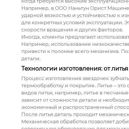
когда требуются высокие эксплуатационны
Например, в ООО Наньтун Орист Машинер
ударной вязкостью и устойчивостью к из
для конкретных условий эксплуатации. Это
скорости вращения и других факторов.
Иногда, клиенты предлагают использоват
Например, использование низкокачествен
привести к поломке всего механизма. По
детали.
Технологии изготовления: от лить
Процесс изготовления
звездочек зубчат
термообработку и покрытие. Литье – это
видов литья, например, литье в песчаны
зависит от сложности детали и необходи
экономичный и распространенный спосо
После литья деталь проходит механическ
Механическая обработка позволяет доби
современное оборудование для механичес