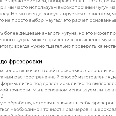
е характеристики, выбирают сталь, но это, безу
и мы часто используем высокопрочный чугун мар
носу. Но мы всегда консультируемся с клиентом,
 не просто выбор 'наугад', это расчет, основанны
ь более дешевые аналоги чугуна, но это может п
ного чугуна может привести к повышенному износ
этому, всегда нужно тщательно проверять качеств
я до фрезеровки
ых колес
включает в себя несколько этапов: литье
 самый распространенный способ изготовления де
е формы, литье под давлением, литье по выплавл
мой точности. Мы в основном используем литье в 
б.
ую обработку, которая включает в себя фрезеров
ться необходимой точности размеров и шерохова
кой обработки, что позволяет нам производить 