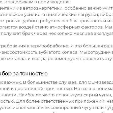
, к задержкам в производстве.
ентами из ветроэнергетики, особенно важно учит
татическое усилие, а циклические нагрузки, виб
ветровых турбин
требуется особая прочность и из
гаются воздействию атмосферных факторов. Мы ч
 получает брак через несколько месяцев эксплуат
 требования к термообработке. И это большая ош
 износостойкость
зубчатого колеса
. Мы сотруднич
 металла, и всегда рекомендуем проводить эту
ыбор за точностью
х важных. В большинстве случаев, для
ОЕМ звездо
зной и достаточной прочностью. Но важно понима
бенности. Наиболее часто используют серый чугун
остью. Для более ответственных приложений, на
уется использовать высокопрочный чугун или чугу