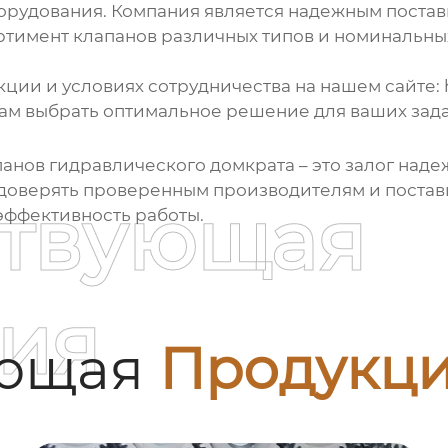
борудования. Компания является надежным пост
тимент клапанов различных типов и номинальных
кции и условиях сотрудничества на нашем сайте:
вам выбрать оптимальное решение для ваших зада
анов гидравлического домкрата
– это залог над
е доверять проверенным производителям и постав
ствующая
эффективность работы.
ия
ующая
Продукц