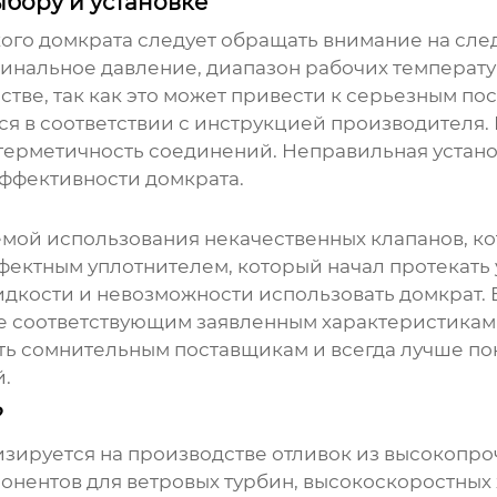
бору и установке
ого домкрата
следует обращать внимание на сле
минальное давление, диапазон рабочих температу
естве, так как это может привести к серьезным по
ся в соответствии с инструкцией производителя.
герметичность соединений. Неправильная устано
ффективности домкрата.
емой использования некачественных клапанов, ко
дефектным уплотнителем, который начал протекать
дкости и невозможности использовать домкрат. В
е соответствующим заявленным характеристикам
рять сомнительным поставщикам и всегда лучше по
.
?
ируется на производстве отливок из высокопроч
онентов для ветровых турбин, высокоскоростных