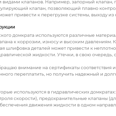
и видами клапанов. Например, запорный клапан,
регулирующий клапан, позволяющий плавно контр
жет привести к перегрузке системы, выходу из ст
трукции
кого домкрата
используются различные материалы
апана к коррозии, износу и высоким давлениям. 
ая шлифовка деталей может привести к неплотн
идравлической жидкости. Утечки, в свою очередь,
бращаю внимание на сертификаты соответствия и 
емного переплатить, но получить надежный и долг
орые используются в гидравлических домкратах:
троля скорости), предохранительные клапаны (дл
обеспечения движения жидкости в одном направл