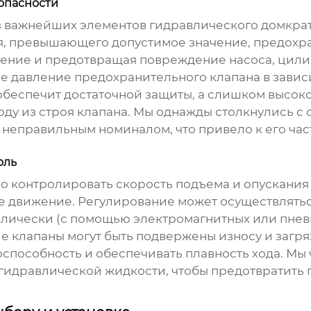
опасности
з важнейших элементов гидравлического домкрат
я, превышающего допустимое значение, предохр
ление и предотвращая повреждение насоса, цили
 давление предохранительного клапана в завис
обеспечит достаточной защиты, а слишком высок
 из строя клапана. Мы однажды столкнулись с с
 неправильным номиналом, что привело к его ч
оль
контролировать скорость подъема и опускания гр
е движение. Регулирование может осуществлятьс
авлически (с помощью электромагнитных или пнев
е клапаны могут быть подвержены износу и загр
оспособность и обеспечивать плавность хода. Мы
гидравлической жидкости, чтобы предотвратить