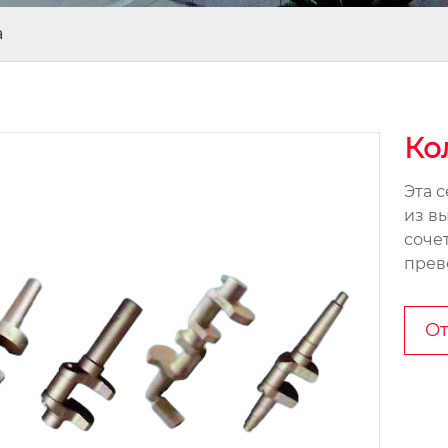
а
Ко
Эта 
из в
соче
прев
От