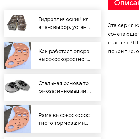
Описа
Гидравлический кл
Эта серия 
апан: выбор, устано
сочетающег
вка и ремонт своим
и руками
станке с Ч
Как работает опора
покрытие, 
высокоскоростного
железнодорожного
тормоза?
Стальная основа то
рмоза: инновации и
надежность?
Рама высокоскорос
тного тормоза: инн
овации и уход?