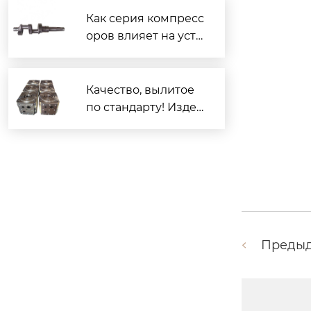
Как серия компресс
оров влияет на усто
йчивое развитие?
Качество, вылитое
по стандарту! Издел
ия из ковкого чугун
а компании «Орис
т» демонстрируют
мощь производстве
нного потенциала
Преды