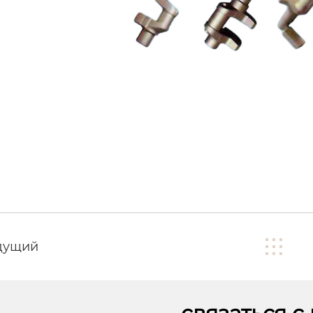
дущий