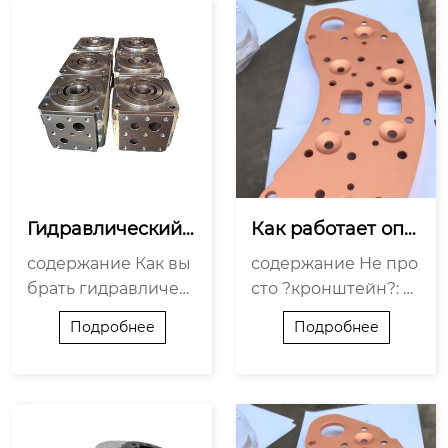
Гидравлический к
Как работает опо
лапан: выбор, уст
ра высокоскорост
содержание Как вы
содержание Не про
ановка и ремонт
ного железнодор
брать гидравлическ
сто ?кронштейн?: чт
 своими руками
ожного тормоза?
ий клапан: три пара
о скрывает опора М
Подробнее
Подробнее
метра, которые нел
атериал: почему не
ьзя игнорировать У
любая сталь сойдет
становка: где чаще
Сцепление с реаль
всего нарушают тех
ностью: монтаж и эк
нологию Ремонт св
сплуатационные ?к