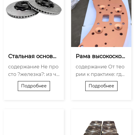
оими руками: что р
осяки? Взаимодейс
еально, а что — лову
твие с системой: оп
шка Заключение...
ора не остров П...
Стальная основа
Рама высокоскор
 тормоза: иннова
остного тормоза:
содержание Не про
содержание От тео
ции и надежност
 инновации и ухо
сто ?железка?: из че
рии к практике: где
ь?
д?
го на самом деле де
кроется подвох? Ин
Подробнее
Подробнее
лают основу Иннов
новации: что реаль
ации: куда движетс
но работает, а что —
я разработка? Наде
маркетинг? Уход и о
жность: что ее лома
бслуживание: забы
ет на практике? Свя
тые процедуры Слу
зь с другими компо
чай из практики: ког
нентами: система, а
да экономия на мат