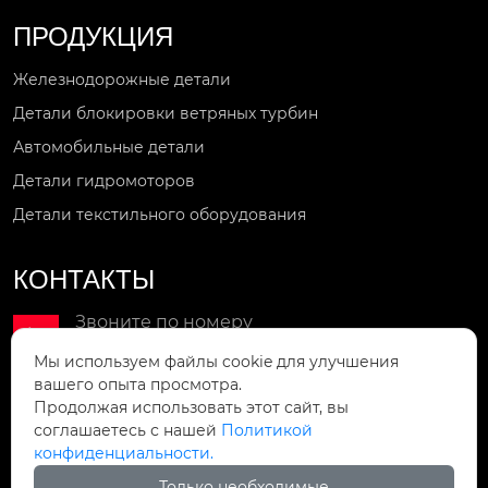
ПРОДУКЦИЯ
Железнодорожные детали
Детали блокировки ветряных турбин
Автомобильные детали
Детали гидромоторов
Детали текстильного оборудования
КОНТАКТЫ
Звоните по номеру

+86-18851810717
Мы используем файлы cookie для улучшения
вашего опыта просмотра.
Мы в сети
Продолжая использовать этот сайт, вы

wxljsnt@163.com
соглашаетесь с нашей
Политикой
конфиденциальности.
Мы находимся
Только необходимые