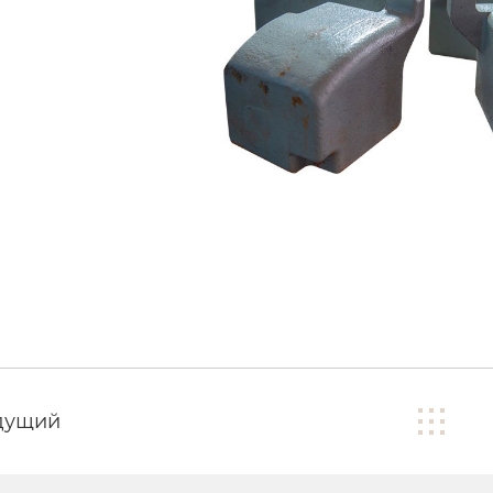
дущий