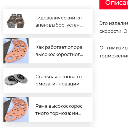
Описа
Гидравлический кл
Это издели
апан: выбор, устано
скорости. О
вка и ремонт своим
и руками
Как работает опора
Оптимизиро
высокоскоростного
торможении
железнодорожного
тормоза?
Стальная основа то
рмоза: инновации и
надежность?
Рама высокоскорос
тного тормоза: инн
овации и уход?