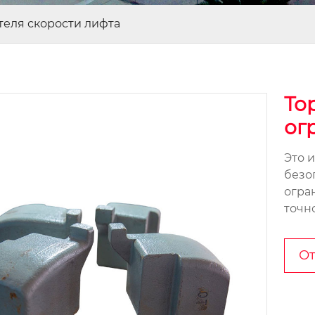
теля скорости лифта
То
ог
Это 
безо
огра
точн
От