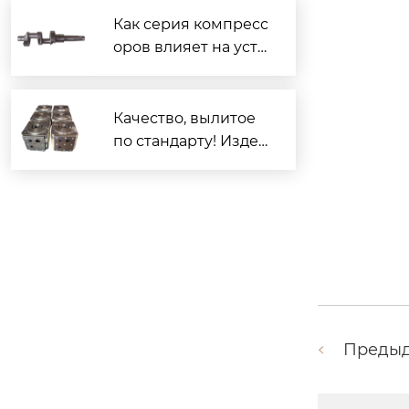
Как серия компресс
оров влияет на усто
йчивое развитие?
Качество, вылитое
по стандарту! Издел
ия из ковкого чугун
а компании «Орис
т» демонстрируют
мощь производстве
нного потенциала
Преды