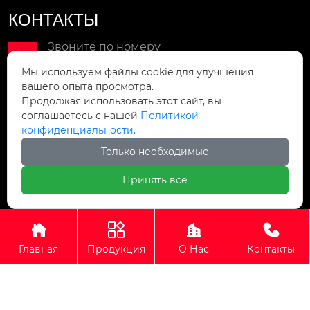
КОНТАКТЫ
Звоните по номеру

+86-18851810717
Мы используем файлы cookie для улучшения
вашего опыта просмотра.
Мы в сети
Продолжая использовать этот сайт, вы

wxljsnt@163.com
соглашаетесь с нашей
Политикой
конфиденциальности.
Мы находимся
Только необходимые
Улица Синьцзюньминь 9, Зона развития

высоких технологий, город Хайань,
Принять все
провинция Цзянсу, Китай




Авторское право©ООО Наньтун Орист Машинери
Главная
Продукция
О Нас
Контакты