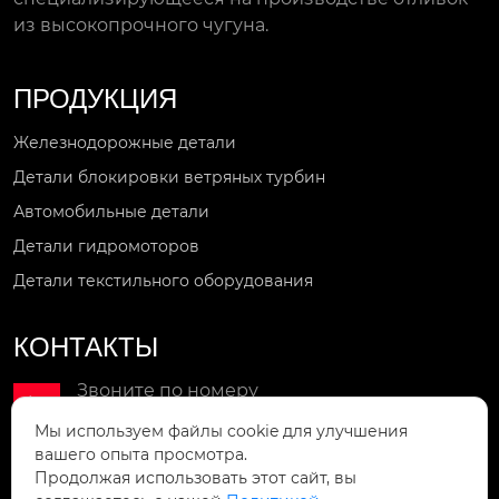
из высокопрочного чугуна.
ПРОДУКЦИЯ
Железнодорожные детали
Детали блокировки ветряных турбин
Автомобильные детали
Детали гидромоторов
Детали текстильного оборудования
КОНТАКТЫ
Звоните по номеру

+86-18851810717
Мы используем файлы cookie для улучшения
вашего опыта просмотра.
Мы в сети
Продолжая использовать этот сайт, вы

wxljsnt@163.com