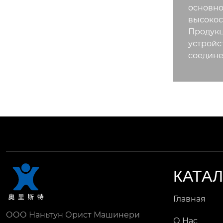
основно
высокос
Продукц
устройс
соедине
КАТА
Главная
ООО Наньтун Орист Машинери
О Hас