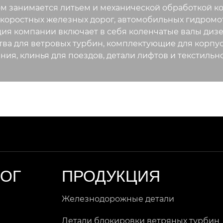
м занимается литьем и механической обработкой ко
коростных железных дорог, автомобильных гидромот
ия компании включает в себя коленчатые валы дизе
тва для ветровых турбин, комплектующие для корп
ния, клинья для поездов, детали лифтов и текстильн
ЛОГ
ПРОДУКЦИЯ
Железнодорожные детали
Детали блокировки ветряных турбин