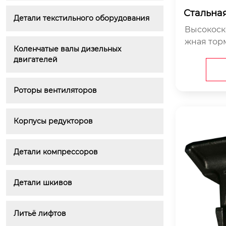
Стальная
Детали текстильного оборудования
коростн
Высокоск
жная тор
Коленчатые валы дизельных 
ная стал
двигателей
ена из в
T500-7 и
характер
Роторы вентиляторов
окая терм
кость и у
Корпусы редукторов
Детали компрессоров
Детали шкивов
Литьё лифтов