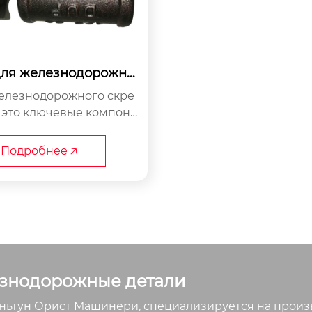
для железнодорожны
х скреплений
елезнодорожного скре
 это ключевые компоне
ользуемые в железнодо
истемах для соединени
Подробнее 🡥
ии и регулировки путев
укций, обеспечивая уст
, безопасность и долго
вечность пути.
знодорожные детали
ьтун Орист Машинери, специализируется на произво