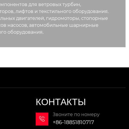
мпонентов для ветровых турбин,
оров, лифтов и текстильного оборудования.
льных двигателей, гидромоторы, стопорные
усов насосов, автомобильные шарнирные
ого оборудования.
КОНТАКТЫ
Звоните по номеру

+86-18851810717